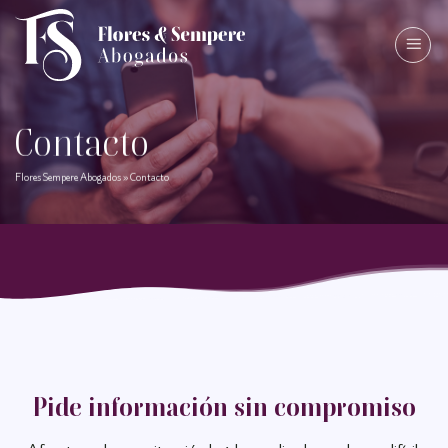
Saltar
al
contenido
Contacto
Flores Sempere Abogados
»
Contacto
Pide información sin compromiso