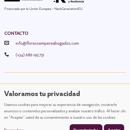
Financiado por la Unión Europea – NextGenerationEU.
CONTACTO
info@floressempereabogados.com
(+34) 686 195 751
Flores Sempere Abogados
©
2026. Todos los derechos reservados.
Valoramos tu privacidad
Diseño y desarrollo
TuchoDigital
Usamos cookies para mejorar su experiencia de navegación, mostrarle
Aviso legal
anuncios o contenidos personalizados y analizar nuestro tráfico. Al hacer clic
en “Aceptar” usted da su consentimiento a nuestro uso de las cookies.
Política de privacidad
Política de cookies
Descartar todas
Aceptar