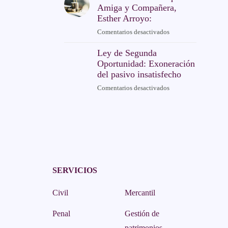
VIUD@
Motor
Amiga y Compañera,
Esther Arroyo:
Comentarios desactivados
en
En
Ley de Segunda
memoria
Oportunidad: Exoneración
de
del pasivo insatisfecho
mi
querida
Comentarios desactivados
en
Amiga
Ley
y
de
Compañera,
Segunda
Esther
Oportunidad:
Arroyo:
Exoneración
del
pasivo
SERVICIOS
insatisfecho
Civil
Mercantil
Penal
Gestión de
patrimonios