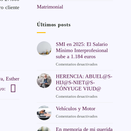
Matrimonial
ro cliente
Últimos posts
SMI en 2025: El Salario
Mínimo Interprofesional
sube a 1.184 euros
Comentarios desactivados
en
SMI
HERENCIA: ABUEL@S-
en
a, Esther
HIJ@S-NIET@S-
2025:
CÓNYUGE VIUD@
El
yo:
Salario
Comentarios desactivados
en
Mínimo
HERENCIA:
Interprofesional
Vehículos y Motor
ABUEL@S-
sube
HIJ@S-
Comentarios desactivados
en
a
NIET@S-
Vehículos
1.184
CÓNYUGE
y
En memoria de mi querida
euros