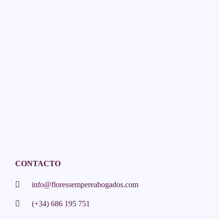
CONTACTO
info@floressempereabogados.com
(+34) 686 195 751