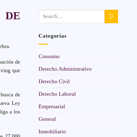
 DE
Categorías
ebra.
Consumo
tuación de
Derecho Administrativo
lving que
Derecho Civil
Derecho Laboral
 busca de
nueva Ley
Empresarial
iga a los
General
Inmobiliario
os 27.000